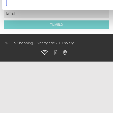
BROEN Shopping • Exnersgade 20 • Esbjerg