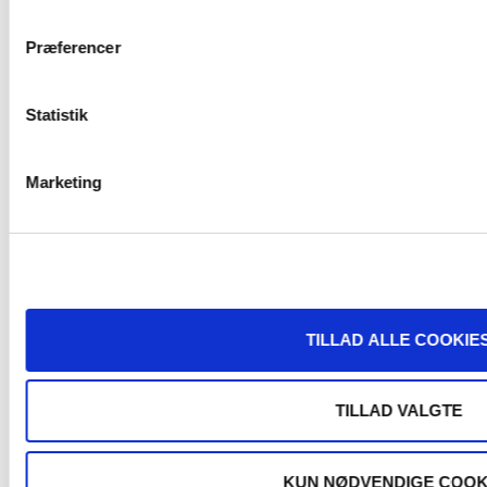
MERE FRA BROEN
Præferencer
ÅBNINGSTIDER
AKTIVITETER
MODESTORM
Statistik
MIT BROEN SHOPPING
KONTAKT OS
INFORMATION
PARKERING
OVERSIGTSKORT
JOB
NYHEDSBREV
GAVEKORT
Marketing
FØLG OS
MODESTORM - VORES ONLINE MAGASIN
@BROENSHOPPING.DK
TILLAD ALLE COOKIE
@BROEN SHOPPING
TILLAD VALGTE
NYHEDSBREV
KUN NØDVENDIGE COOK