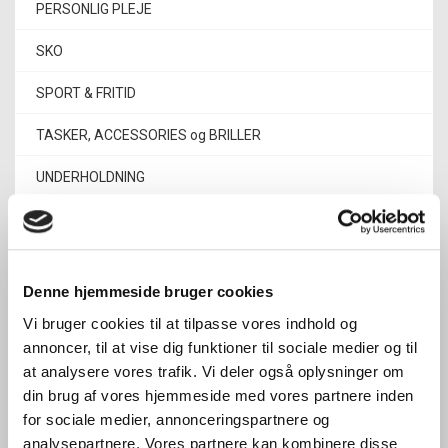
PERSONLIG PLEJE
SKO
SPORT & FRITID
TASKER, ACCESSORIES og BRILLER
UNDERHOLDNING
ALLE
A
B
C
D
F
G
Denne hjemmeside bruger cookies
H
I
J
K
L
M
N
Vi bruger cookies til at tilpasse vores indhold og
O
P
R
S
T
V
W
annoncer, til at vise dig funktioner til sociale medier og til
at analysere vores trafik. Vi deler også oplysninger om
Y
Z
din brug af vores hjemmeside med vores partnere inden
for sociale medier, annonceringspartnere og
analysepartnere. Vores partnere kan kombinere disse